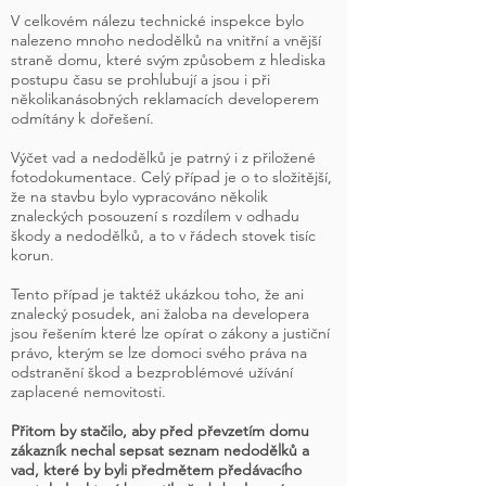
V celkovém nálezu technické inspekce bylo
nalezeno mnoho nedodělků na vnitřní a vnější
straně domu, které svým způsobem z hlediska
postupu času se prohlubují a jsou i při
několikanásobných reklamacích developerem
odmítány k dořešení.
Výčet vad a nedodělků je patrný i z přiložené
fotodokumentace. Celý případ je o to složitější,
že na stavbu bylo vypracováno několik
znaleckých posouzení s rozdílem v odhadu
škody a nedodělků, a to v řádech stovek tisíc
korun.
Tento případ je taktéž ukázkou toho, že ani
znalecký posudek, ani žaloba na developera
jsou řešením které lze opírat o zákony a justiční
právo, kterým se lze domoci svého práva na
odstranění škod a bezproblémové užívání
zaplacené nemovitosti.
Přitom by stačilo, aby před převzetím domu
zákazník nechal sepsat seznam nedodělků a
vad, které by byli předmětem předávacího