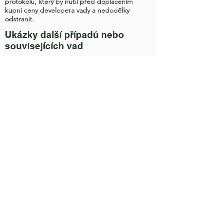
protokolu, který by nutil před doplacením
kupní ceny developera vady a nedodělky
odstranit.
Ukázky další případů nebo
souvisejících vad
<<< zpět na nabídku
Comfort group, s.r.o.
Argentinská 1027/20
170 00 Praha 7