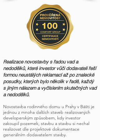
Realizace novostavby s řadou vad a
nedodělků, které investor vůči dodavateli řeší
formou neustálých reklamací až po znalecké
posudky, kterých bylo několik v řadě, každý
s jiným nálezem a vyčíslením skutečných vad
a nedodělků.
Novostavba rodinného domu u Prahy v Bášti je
jednou z mnoha dalších staveb realizovaných
developerským způsobem, kdy investor
zakoupil pozemek, stavbu a stavbu si nechal
realizovat dle projektové dokumentace
generálním dodavatelem stavby.