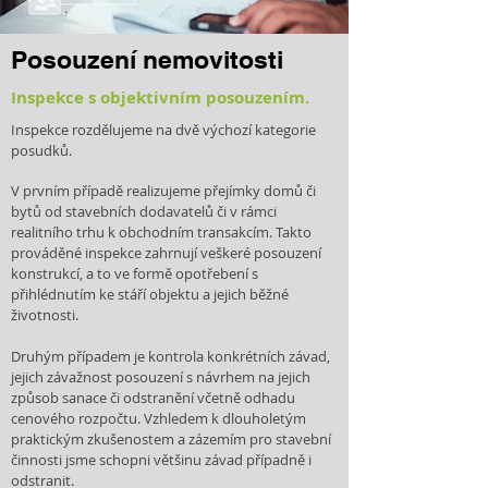
Posouzení nemovitosti
Inspekce s objektivním posouzením.
Inspekce rozdělujeme na dvě výchozí kategorie
posudků.
V prvním případě realizujeme přejímky domů či
bytů od stavebních dodavatelů či v rámci
realitního trhu k obchodním transakcím. Takto
prováděné inspekce zahrnují veškeré posouzení
konstrukcí, a to ve formě opotřebení s
přihlédnutím ke stáří objektu a jejich běžné
životnosti.
Druhým případem je kontrola konkrétních závad,
jejich závažnost posouzení s návrhem na jejich
způsob sanace či odstranění včetně odhadu
cenového rozpočtu. Vzhledem k dlouholetým
praktickým zkušenostem a zázemím pro stavební
činnosti jsme schopni většinu závad případně i
odstranit.